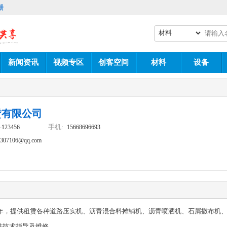
册
新闻资讯
视频专区
创客空间
材料
设备
赁有限公司
手机:
-123456
15668696693
7307106@qq.com
8年，提供租赁各种道路压实机、沥青混合料摊铺机、沥青喷洒机、石屑撒布机
供技术指导及维修。