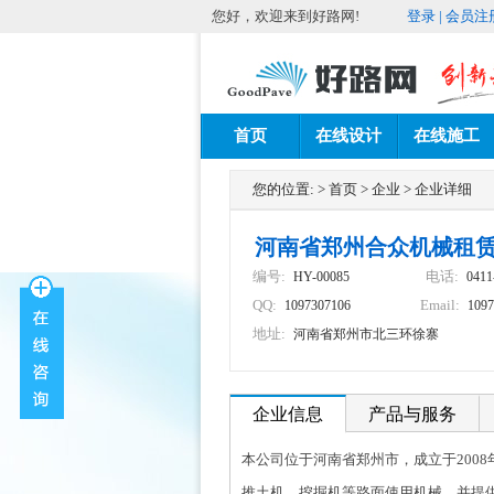
您好，欢迎来到好路网!
登录
|
会员注
首页
在线设计
在线施工
您的位置:
>
首页
>
企业
>
企业详细
河南省郑州合众机械租
编号:
电话:
HY-00085
0411
QQ:
Email:
1097307106
109
地址:
河南省郑州市北三环徐寨
企业信息
产品与服务
本公司位于河南省郑州市，成立于200
推土机、挖掘机等路面使用机械，并提