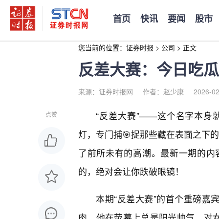
首页
快讯
要闻
股市
您当前的位置：
证券时报
>
公司
>
正文
反差大赛：今日吃瓜
来源：证券时报网
作者：赵少康
2026-02
“反差大赛”——这个名字本
点赞
灯，专门捕🎯捉那些藏在表面之下的
了前所未有的高潮。最新一期的内
的，绝对会让你跌破眼镜！
本期“反差大赛”的首个重磅嘉
肉。他在荧幕上总是阳光帅气，对女