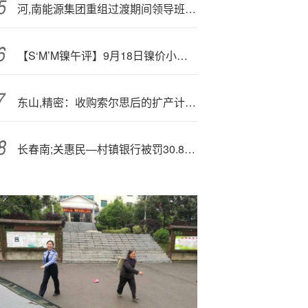
河,南能源集团重组过渡期间领导班子公布，杨恒任董事长
【S‘M’M镍午评】9月18日镍价小幅下跌，美联储宣布降息25个基点
东山,精密：收购索尔思后的扩产计划将聚焦高端光模块的需求
长春南;关惠民—村镇银行被罚30.85万元：未按规定履行客户身份识别义务