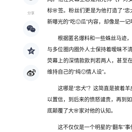
标🌸签。粉丝们更是为他打造了“
分享
新曝光的“吃🙂瓜”内容，却像是一
根据匿名爆料和一些蛛丝马迹，这
与多位圈内圈外人士保持着暧昧不
荧幕上的深情款款判若两人，甚至
维持自己的“纯🙂情人设”。
这哪是“忠犬”？这简直是披着羊
以置信，到后来的愤怒谴责，再到如今
底颠覆了大🌸家对他的认知。
这不仅仅是一个明星的“翻车”事