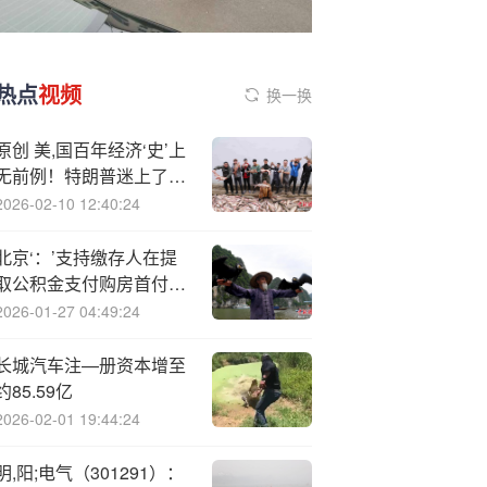
热点
视频
换一换
原创 美,国百年经济‘史’上
无前例！特朗普迷上了
“世上最高级的谎言”：统
2026-02-10 12:40:24
计数据
北京‘：’支持缴存人在提
取公积金支付购房首付款
的同时申请公积金贷款
2026-01-27 04:49:24
长城汽车注—册资本增至
约85.59亿
2026-02-01 19:44:24
明,阳;电气（301291）：