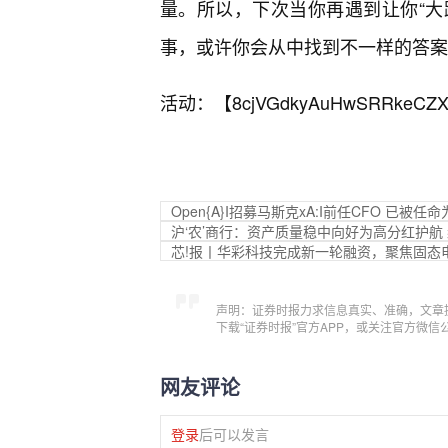
量。所以，下次当你再遇到让你“大
事，或许你会从中找到不一样的答案
活动：【
8cjVGdkyAuHwSRRkeCZX
Open{A}I招募马斯克xA:I前任CFO 已
沪‘农’商行：资产质量稳中向好为高分红护航
芯!报丨华彩科技完成新一轮融资，聚焦固态
声明：证券时报力求信息真实、准确，文章
下载“证券时报”官方APP，或关注官方微
网友评论
登录
后可以发言