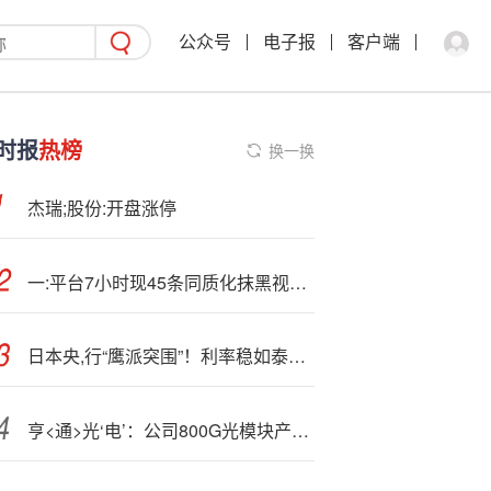
公众号
电子报
客户端
时报
热榜
换一换
杰瑞;股份:开盘涨停
一:平台7小时现45条同质化抹黑视频 理想汽车：涉嫌有组织的违法犯罪，将追责
日本央,行“鹰派突围”！利率稳如泰山却卖爆ETF，日元狂飙股市哀嚎
亨<通>光‘电’：公司800G光模块产品已在领先交换机设备厂商通过测试，将根据市场情况导入量产