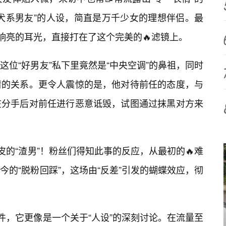
忠犬系男友”的人设，简直是万千少女的理想伴侣。最
记响亮的耳光，直接打在了这个完美的🔥滤镜上。
位“好男友”私下里竟然是“中央空调”的鼻祖，同时
清的关系。更令人震惊的是，他对待前任的态度，与
在分手后对前任进行恶意诋毁，试图通过抹黑对方来
皮的“渣男”！粉丝们得知此事的反应，从最初的🔥难
的“脱粉回踩”，这场由“反差”引发的蝴蝶效应，彻
件，它更像是一个关于“人设”的深刻讨论。在流量至