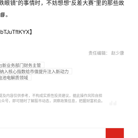
跌眼镜”的事情时，不妨想想“反差大赛”里的那些故
📘。
bTJuTftKYX
】
责任编辑： 赵少康
被任命为新业务部门财务主管
 纳入核心指数给市值提升注入新动力
电池电解质领域
提及内容仅供参考，不构成实质性投资建议，据此操作风险自担
信公众号，即可随时了解股市动态，洞察政策信息，把握财富机会。