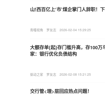
山!西百亿上‘市’煤企掌门人辞职！
青瞳视角
罗友志
2026-02-04 15:29:25
大额存单{起}存门槛升高，存100万
家：银行优化负债结构
驱动之家
罗友志
2026-02-08 15:21:25
交行管<理>层回应热点问题！