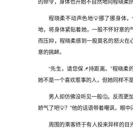
的命令，身体也开始不自然地向程晓柔
程晓柔不动声色地💡挪了挪身体，
地，将身体紧贴着她，一股不怀好意的
而压抑，程晓柔感到一股莫名的怒火在
意的挑衅。
“先生，请您保📌持距离。”程晓
她不是一个喜欢惹事的人，但她同样不
男人却仿佛没听见一般🤔，反而更
娇气了吧💡？”他的话语带着嘲讽，眼
周围的乘客终于有人投来异样的目光