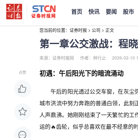
首页
快讯
要闻
股市
您当前的位置：
证券时报
>
公司
>
正文
第一章公交激战：程晓
来源：证券时报网
作者：林行止
2026-02-10 
初遇：午后阳光下的暗流涌动
点赞
午后的阳光透过公交车窗，在灰尘
城市洪流中努力奔跑的普通白领，此刻
人声鼎沸。她刚刚结束了一天繁忙的工
运的🔥齿轮，似乎总喜欢在最不经意的