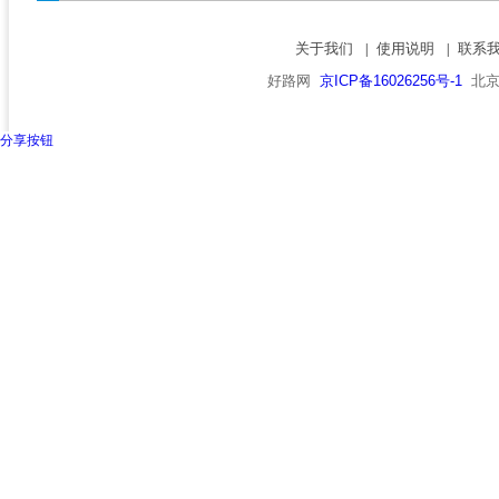
关于我们
使用说明
联系
|
|
好路网
京ICP备16026256号-1
北京市
分享按钮