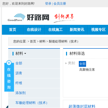
您好，欢迎来到好路网!
登录
|
会员注册
首页
在线设计
在线施工
新闻资讯
视频专区
您的位置:
>
首页
>
材料
>
裂缝处理材料（技术）
材料
材料筛选
类别:
全部
全部
高聚物注浆
沥青
纤维
添加剂
车辙处理材料（技术）
超薄微封层材料