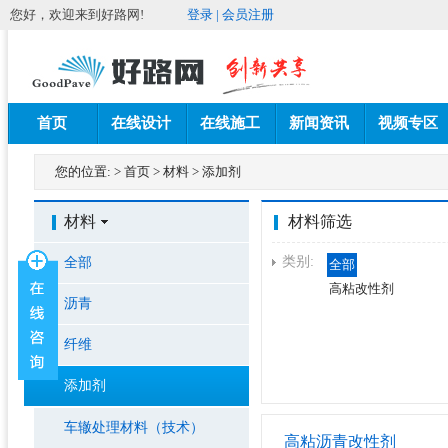
您好，欢迎来到好路网!
登录
|
会员注册
首页
在线设计
在线施工
新闻资讯
视频专区
您的位置:
>
首页
>
材料
>
添加剂
材料
材料筛选
类别:
全部
全部
高粘改性剂
沥青
纤维
添加剂
车辙处理材料（技术）
高粘沥青改性剂